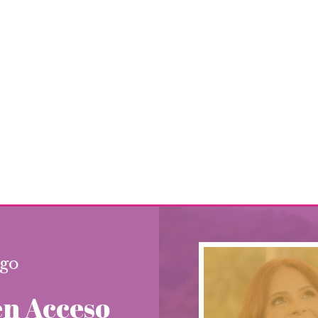
go
én Acceso